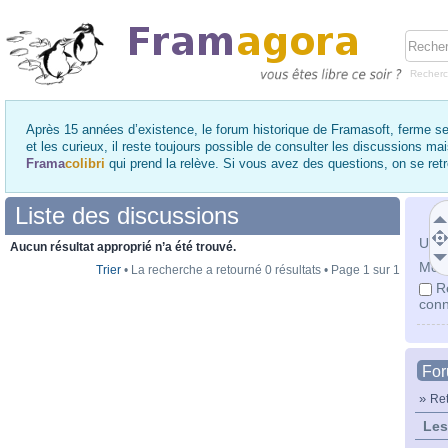
Recher
Après 15 années d’existence, le forum historique de Framasoft, ferme se
et les curieux, il reste toujours possible de consulter les discussions ma
Frama
colibri
qui prend la relève. Si vous avez des questions, on se re
Liste des discussions
Utili
Aucun résultat approprié n’a été trouvé.
Mot 
Trier
• La recherche a retourné 0 résultats • Page
1
sur
1
R
conn
Fo
»
Ret
Les