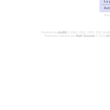
La 
Aut
Nous
Powered by
phpBB
© 2000, 2002, 2005, 2007 php
Traduction réalisée par
Maël Soucaze
© 2010
ph