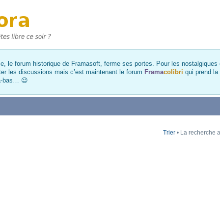
, le forum historique de Framasoft, ferme ses portes. Pour les nostalgiques et
ter les discussions mais c’est maintenant le forum
Frama
colibri
qui prend la
là-bas… 😉
Trier
• La recherche a