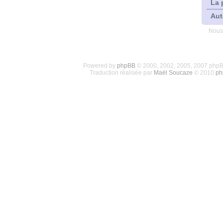
La 
Aut
Nous
Powered by
phpBB
© 2000, 2002, 2005, 2007 php
Traduction réalisée par
Maël Soucaze
© 2010
ph