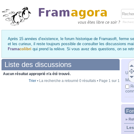
Recher
Après 15 années d’existence, le forum historique de Framasoft, ferme se
et les curieux, il reste toujours possible de consulter les discussions ma
Frama
colibri
qui prend la relève. Si vous avez des questions, on se re
Liste des discussions
Utili
Aucun résultat approprié n’a été trouvé.
Mot 
Trier
• La recherche a retourné 0 résultats • Page
1
sur
1
R
conn
Fo
»
Ret
Les