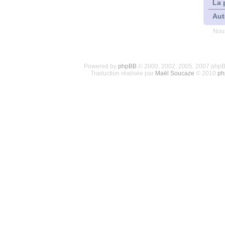
La 
Aut
Nous
Powered by
phpBB
© 2000, 2002, 2005, 2007 php
Traduction réalisée par
Maël Soucaze
© 2010
ph