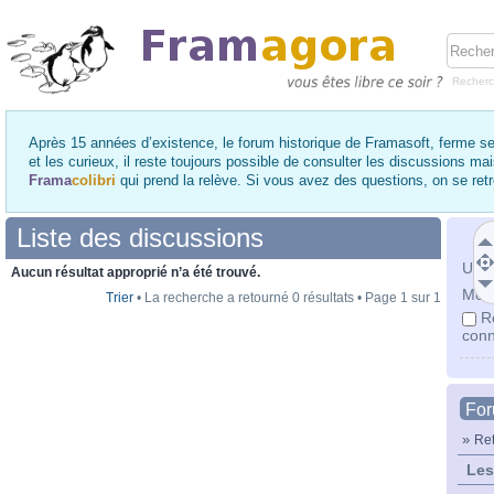
Recher
Après 15 années d’existence, le forum historique de Framasoft, ferme se
et les curieux, il reste toujours possible de consulter les discussions ma
Frama
colibri
qui prend la relève. Si vous avez des questions, on se re
Liste des discussions
Utili
Aucun résultat approprié n’a été trouvé.
Mot 
Trier
• La recherche a retourné 0 résultats • Page
1
sur
1
R
conn
Fo
»
Ret
Les