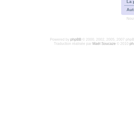
La 
Aut
Nous
Powered by
phpBB
© 2000, 2002, 2005, 2007 php
Traduction réalisée par
Maël Soucaze
© 2010
ph