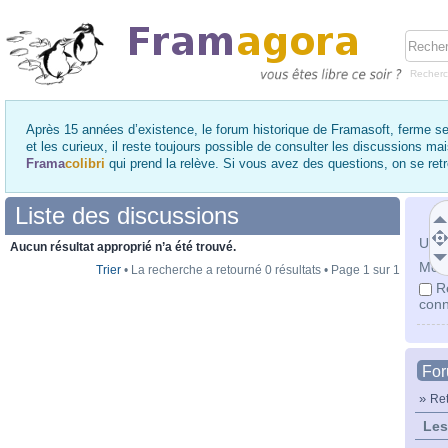
Recher
Après 15 années d’existence, le forum historique de Framasoft, ferme se
et les curieux, il reste toujours possible de consulter les discussions ma
Frama
colibri
qui prend la relève. Si vous avez des questions, on se re
Liste des discussions
Utili
Aucun résultat approprié n’a été trouvé.
Mot 
Trier
• La recherche a retourné 0 résultats • Page
1
sur
1
R
conn
Fo
»
Ret
Les