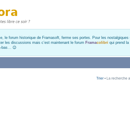
, le forum historique de Framasoft, ferme ses portes. Pour les nostalgiques et
ter les discussions mais c’est maintenant le forum
Frama
colibri
qui prend la
là-bas… 😉
Trier
• La recherche a