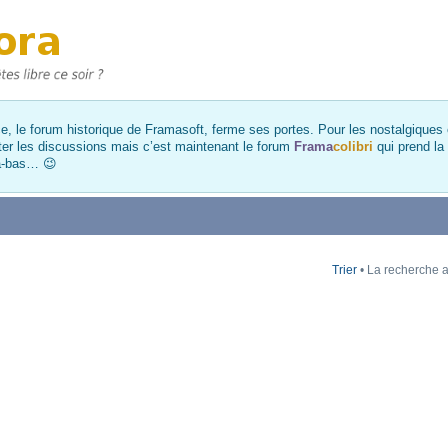
, le forum historique de Framasoft, ferme ses portes. Pour les nostalgiques et
ter les discussions mais c’est maintenant le forum
Frama
colibri
qui prend la
là-bas… 😉
Trier
• La recherche a