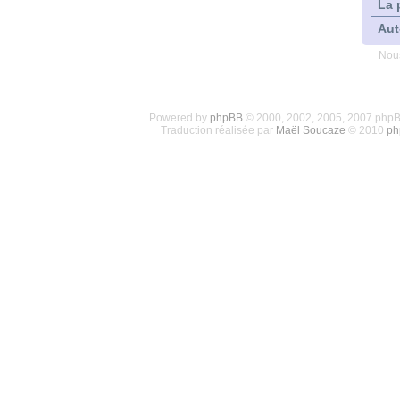
La 
Aut
Nous
Powered by
phpBB
© 2000, 2002, 2005, 2007 php
Traduction réalisée par
Maël Soucaze
© 2010
ph