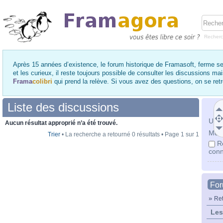
Recher
Après 15 années d’existence, le forum historique de Framasoft, ferme se
et les curieux, il reste toujours possible de consulter les discussions ma
Frama
colibri
qui prend la relève. Si vous avez des questions, on se re
Liste des discussions
Utili
Aucun résultat approprié n’a été trouvé.
Mot 
Trier
• La recherche a retourné 0 résultats • Page
1
sur
1
R
conn
Fo
»
Ret
Les