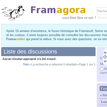
Recher
Après 15 années d’existence, le forum historique de Framasoft, ferme se
et les curieux, il reste toujours possible de consulter les discussions ma
Frama
colibri
qui prend la relève. Si vous avez des questions, on se re
Liste des discussions
Utili
Aucun résultat approprié n’a été trouvé.
Mot 
Trier
• La recherche a retourné 0 résultats • Page
1
sur
1
R
conn
Fo
»
Ret
Les