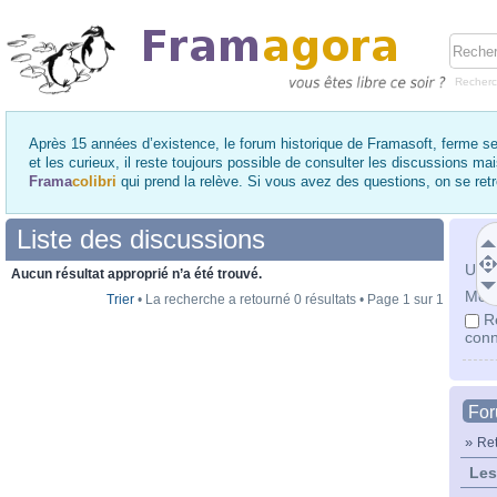
Recher
Après 15 années d’existence, le forum historique de Framasoft, ferme se
et les curieux, il reste toujours possible de consulter les discussions ma
Frama
colibri
qui prend la relève. Si vous avez des questions, on se re
Liste des discussions
Utili
Aucun résultat approprié n’a été trouvé.
Mot 
Trier
• La recherche a retourné 0 résultats • Page
1
sur
1
R
conn
Fo
»
Ret
Les