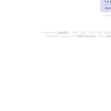
La 
Aut
Nous
Powered by
phpBB
© 2000, 2002, 2005, 2007 php
Traduction réalisée par
Maël Soucaze
© 2010
ph