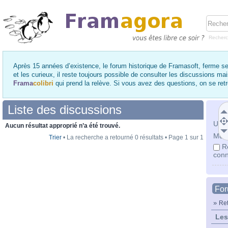
Recher
Après 15 années d’existence, le forum historique de Framasoft, ferme se
et les curieux, il reste toujours possible de consulter les discussions ma
Frama
colibri
qui prend la relève. Si vous avez des questions, on se re
Liste des discussions
Utili
Aucun résultat approprié n’a été trouvé.
Mot 
Trier
• La recherche a retourné 0 résultats • Page
1
sur
1
R
conn
Fo
»
Ret
Les