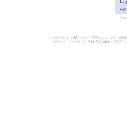
La 
Aut
Nous
Powered by
phpBB
© 2000, 2002, 2005, 2007 php
Traduction réalisée par
Maël Soucaze
© 2010
ph