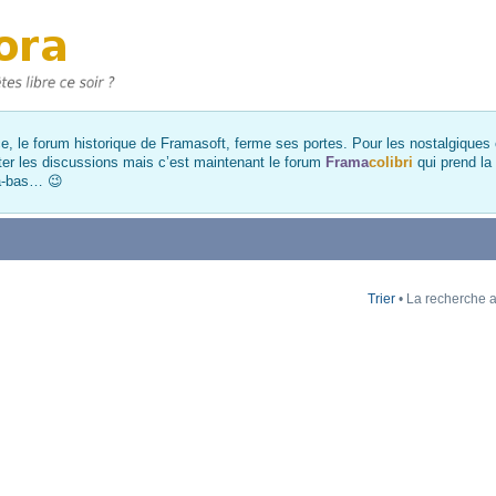
, le forum historique de Framasoft, ferme ses portes. Pour les nostalgiques et
ter les discussions mais c’est maintenant le forum
Frama
colibri
qui prend la
là-bas… 😉
Trier
• La recherche a