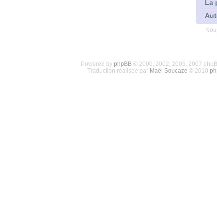
La 
Aut
Nous
Powered by
phpBB
© 2000, 2002, 2005, 2007 php
Traduction réalisée par
Maël Soucaze
© 2010
ph