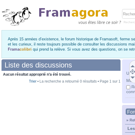
Recher
Après 15 années d’existence, le forum historique de Framasoft, ferme se
et les curieux, il reste toujours possible de consulter les discussions ma
Frama
colibri
qui prend la relève. Si vous avez des questions, on se re
Liste des discussions
Utili
Aucun résultat approprié n’a été trouvé.
Mot 
Trier
• La recherche a retourné 0 résultats • Page
1
sur
1
R
conn
Fo
»
Ret
Les