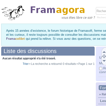
Recher
Après 15 années d’existence, le forum historique de Framasoft, ferme se
et les curieux, il reste toujours possible de consulter les discussions ma
Frama
colibri
qui prend la relève. Si vous avez des questions, on se re
Liste des discussions
Utili
Aucun résultat approprié n’a été trouvé.
Mot 
Trier
• La recherche a retourné 0 résultats • Page
1
sur
1
R
conn
Fo
»
Ret
Les