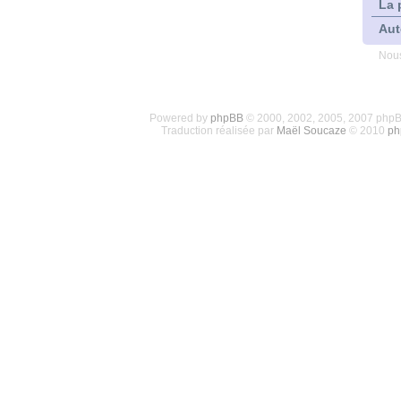
La 
Aut
Nous
Powered by
phpBB
© 2000, 2002, 2005, 2007 php
Traduction réalisée par
Maël Soucaze
© 2010
ph