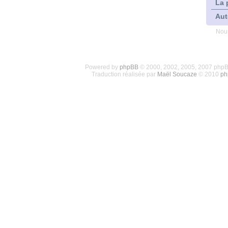
La 
Aut
Nous
Powered by
phpBB
© 2000, 2002, 2005, 2007 php
Traduction réalisée par
Maël Soucaze
© 2010
ph