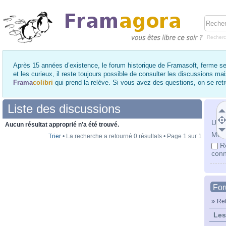
Recher
Après 15 années d’existence, le forum historique de Framasoft, ferme se
et les curieux, il reste toujours possible de consulter les discussions ma
Frama
colibri
qui prend la relève. Si vous avez des questions, on se re
Liste des discussions
Utili
Aucun résultat approprié n’a été trouvé.
Mot 
Trier
• La recherche a retourné 0 résultats • Page
1
sur
1
R
conn
Fo
»
Ret
Les