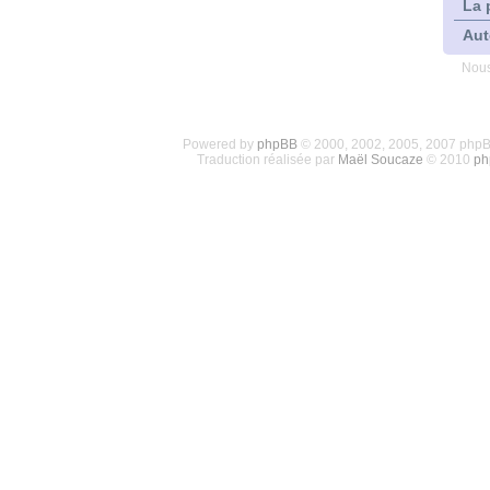
La 
Aut
Nous
Powered by
phpBB
© 2000, 2002, 2005, 2007 php
Traduction réalisée par
Maël Soucaze
© 2010
ph