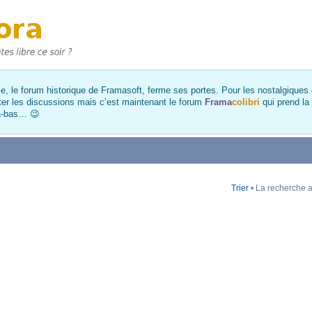
, le forum historique de Framasoft, ferme ses portes. Pour les nostalgiques et
ter les discussions mais c’est maintenant le forum
Frama
colibri
qui prend la
là-bas… 😉
Trier
• La recherche a