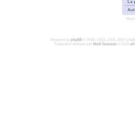
La 
Aut
Nous
Powered by
phpBB
© 2000, 2002, 2005, 2007 php
Traduction réalisée par
Maël Soucaze
© 2010
ph