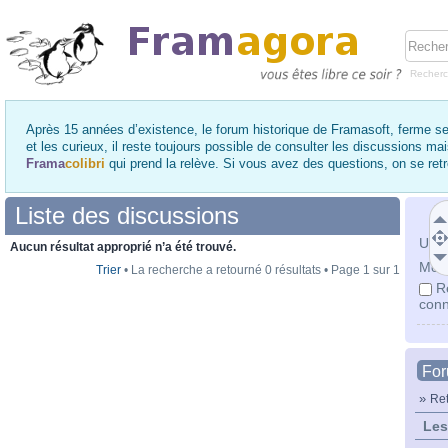
Recher
Après 15 années d’existence, le forum historique de Framasoft, ferme se
et les curieux, il reste toujours possible de consulter les discussions ma
Frama
colibri
qui prend la relève. Si vous avez des questions, on se re
Liste des discussions
Utili
Aucun résultat approprié n’a été trouvé.
Mot 
Trier
• La recherche a retourné 0 résultats • Page
1
sur
1
R
conn
Fo
»
Ret
Les