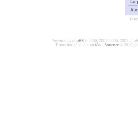
La 
Aut
Nous
Powered by
phpBB
© 2000, 2002, 2005, 2007 php
Traduction réalisée par
Maël Soucaze
© 2010
ph