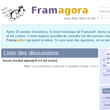
Recher
Après 15 années d’existence, le forum historique de Framasoft, ferme se
et les curieux, il reste toujours possible de consulter les discussions ma
Frama
colibri
qui prend la relève. Si vous avez des questions, on se re
Liste des discussions
Utili
Aucun résultat approprié n’a été trouvé.
Mot 
Trier
• La recherche a retourné 0 résultats • Page
1
sur
1
R
conn
Fo
»
Ret
Les