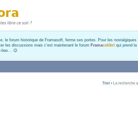
, le forum historique de Framasoft, ferme ses portes. Pour les nostalgiques et
ter les discussions mais c’est maintenant le forum
Frama
colibri
qui prend la
là-bas… 😉
Trier
• La recherche a