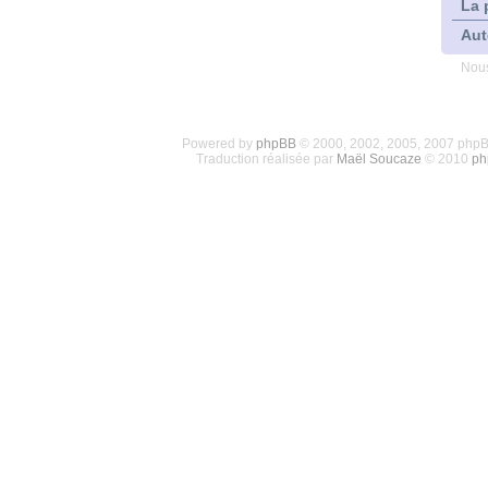
La 
Aut
Nous
Powered by
phpBB
© 2000, 2002, 2005, 2007 php
Traduction réalisée par
Maël Soucaze
© 2010
ph