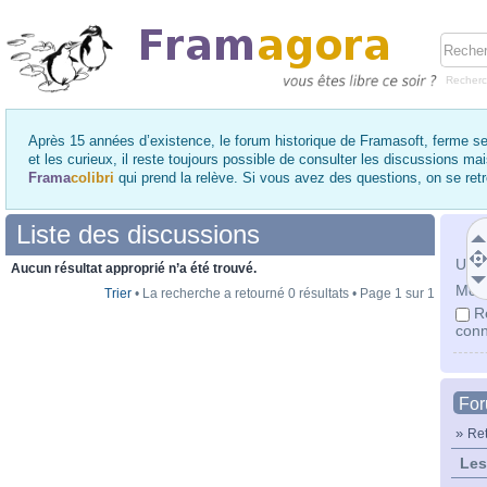
Recher
Après 15 années d’existence, le forum historique de Framasoft, ferme se
et les curieux, il reste toujours possible de consulter les discussions ma
Frama
colibri
qui prend la relève. Si vous avez des questions, on se re
Liste des discussions
Utili
Aucun résultat approprié n’a été trouvé.
Mot 
Trier
• La recherche a retourné 0 résultats • Page
1
sur
1
R
conn
Fo
»
Ret
Les