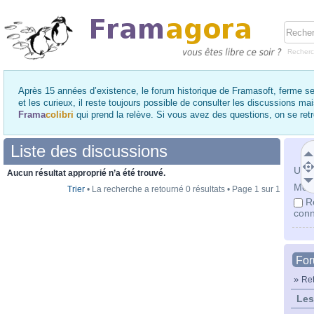
Recher
Après 15 années d’existence, le forum historique de Framasoft, ferme se
et les curieux, il reste toujours possible de consulter les discussions ma
Frama
colibri
qui prend la relève. Si vous avez des questions, on se re
Liste des discussions
Utili
Aucun résultat approprié n’a été trouvé.
Mot 
Trier
• La recherche a retourné 0 résultats • Page
1
sur
1
R
conn
Fo
»
Ret
Les