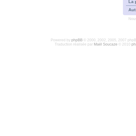
La 
Aut
Nous
Powered by
phpBB
© 2000, 2002, 2005, 2007 php
Traduction réalisée par
Maël Soucaze
© 2010
ph