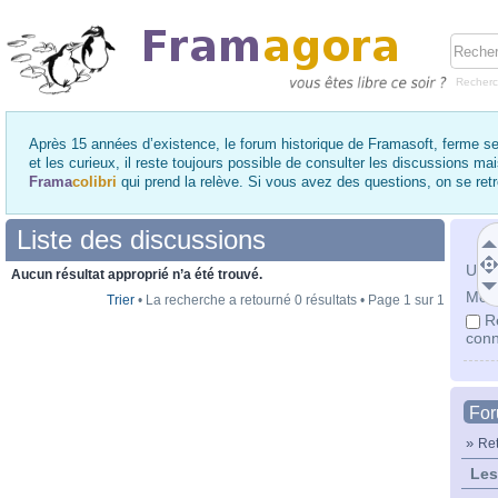
Recher
Après 15 années d’existence, le forum historique de Framasoft, ferme se
et les curieux, il reste toujours possible de consulter les discussions ma
Frama
colibri
qui prend la relève. Si vous avez des questions, on se re
Liste des discussions
Utili
Aucun résultat approprié n’a été trouvé.
Mot 
Trier
• La recherche a retourné 0 résultats • Page
1
sur
1
R
conn
Fo
»
Ret
Les