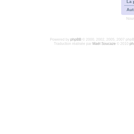
La 
Aut
Nous
Powered by
phpBB
© 2000, 2002, 2005, 2007 php
Traduction réalisée par
Maël Soucaze
© 2010
ph