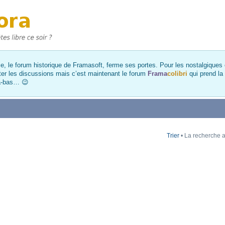
, le forum historique de Framasoft, ferme ses portes. Pour les nostalgiques et
ter les discussions mais c’est maintenant le forum
Frama
colibri
qui prend la
là-bas… 😉
Trier
• La recherche a