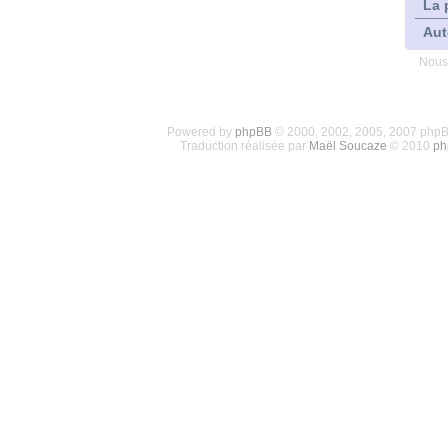
La 
Aut
Nous
Powered by
phpBB
© 2000, 2002, 2005, 2007 php
Traduction réalisée par
Maël Soucaze
© 2010
ph