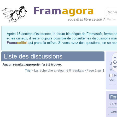
Recher
Après 15 années d’existence, le forum historique de Framasoft, ferme se
et les curieux, il reste toujours possible de consulter les discussions ma
Frama
colibri
qui prend la relève. Si vous avez des questions, on se re
Liste des discussions
Utili
Aucun résultat approprié n’a été trouvé.
Mot 
Trier
• La recherche a retourné 0 résultats • Page
1
sur
1
R
conn
Fo
»
Ret
Les