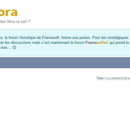
, le forum historique de Framasoft, ferme ses portes. Pour les nostalgiques et
ter les discussions mais c’est maintenant le forum
Frama
colibri
qui prend la
là-bas… 😉
Trier
• La recherche a