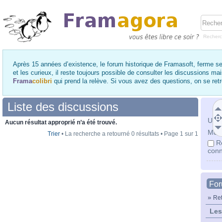
Recher
Après 15 années d’existence, le forum historique de Framasoft, ferme se
et les curieux, il reste toujours possible de consulter les discussions ma
Frama
colibri
qui prend la relève. Si vous avez des questions, on se re
Liste des discussions
Utili
Aucun résultat approprié n’a été trouvé.
Mot 
Trier
• La recherche a retourné 0 résultats • Page
1
sur
1
R
conn
Fo
»
Ret
Les