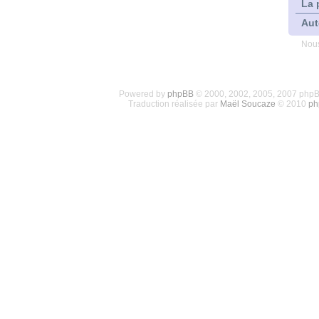
La 
Aut
Nous
Powered by
phpBB
© 2000, 2002, 2005, 2007 php
Traduction réalisée par
Maël Soucaze
© 2010
ph