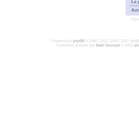
La 
Aut
Nous
Powered by
phpBB
© 2000, 2002, 2005, 2007 php
Traduction réalisée par
Maël Soucaze
© 2010
ph