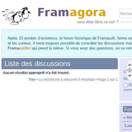
Recher
Après 15 années d’existence, le forum historique de Framasoft, ferme se
et les curieux, il reste toujours possible de consulter les discussions ma
Frama
colibri
qui prend la relève. Si vous avez des questions, on se re
Liste des discussions
Utili
Aucun résultat approprié n’a été trouvé.
Mot 
Trier
• La recherche a retourné 0 résultats • Page
1
sur
1
R
conn
Fo
»
Ret
Les