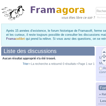
Recher
Après 15 années d’existence, le forum historique de Framasoft, ferme se
et les curieux, il reste toujours possible de consulter les discussions ma
Frama
colibri
qui prend la relève. Si vous avez des questions, on se re
Liste des discussions
Utili
Aucun résultat approprié n’a été trouvé.
Mot 
Trier
• La recherche a retourné 0 résultats • Page
1
sur
1
R
conn
Fo
»
Ret
Les