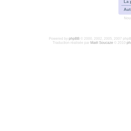
La 
Aut
Nous
Powered by
phpBB
© 2000, 2002, 2005, 2007 php
Traduction réalisée par
Maël Soucaze
© 2010
ph