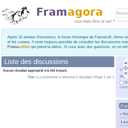
Recher
Après 15 années d’existence, le forum historique de Framasoft, ferme se
et les curieux, il reste toujours possible de consulter les discussions ma
Frama
colibri
qui prend la relève. Si vous avez des questions, on se re
Liste des discussions
Utili
Aucun résultat approprié n’a été trouvé.
Mot 
Trier
• La recherche a retourné 0 résultats • Page
1
sur
1
R
conn
Fo
»
Ret
Les