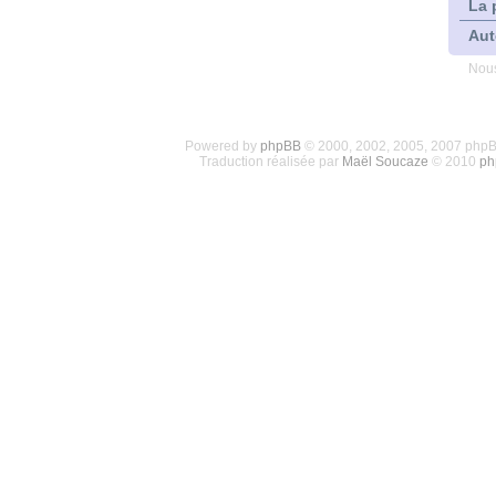
La 
Aut
Nous
Powered by
phpBB
© 2000, 2002, 2005, 2007 php
Traduction réalisée par
Maël Soucaze
© 2010
ph