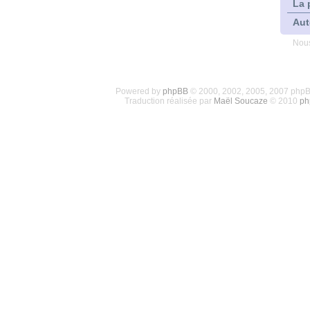
La 
Aut
Nous
Powered by
phpBB
© 2000, 2002, 2005, 2007 php
Traduction réalisée par
Maël Soucaze
© 2010
ph