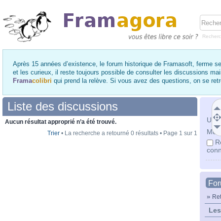
Recher
Après 15 années d’existence, le forum historique de Framasoft, ferme se
et les curieux, il reste toujours possible de consulter les discussions ma
Frama
colibri
qui prend la relève. Si vous avez des questions, on se re
Liste des discussions
Utili
Aucun résultat approprié n’a été trouvé.
Mot 
Trier
• La recherche a retourné 0 résultats • Page
1
sur
1
R
conn
Fo
»
Ret
Les