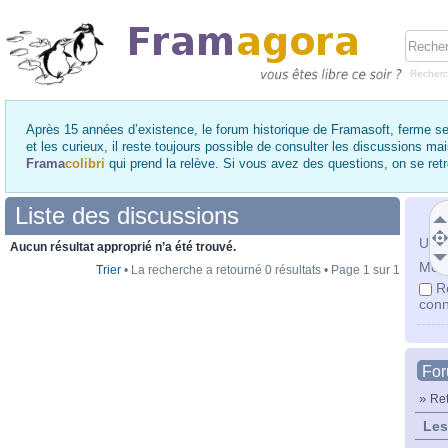
Recher
Après 15 années d’existence, le forum historique de Framasoft, ferme se
et les curieux, il reste toujours possible de consulter les discussions ma
Frama
colibri
qui prend la relève. Si vous avez des questions, on se re
Liste des discussions
Utili
Aucun résultat approprié n’a été trouvé.
Mot 
Trier
• La recherche a retourné 0 résultats • Page
1
sur
1
R
conn
Fo
»
Ret
Les