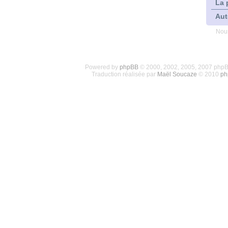
La 
Aut
Nous
Powered by
phpBB
© 2000, 2002, 2005, 2007 php
Traduction réalisée par
Maël Soucaze
© 2010
ph