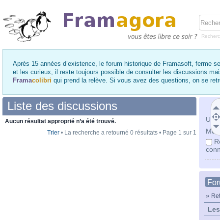
Recher
Après 15 années d’existence, le forum historique de Framasoft, ferme se
et les curieux, il reste toujours possible de consulter les discussions ma
Frama
colibri
qui prend la relève. Si vous avez des questions, on se re
Liste des discussions
Utili
Aucun résultat approprié n’a été trouvé.
Mot 
Trier
• La recherche a retourné 0 résultats • Page
1
sur
1
R
conn
Fo
»
Ret
Les