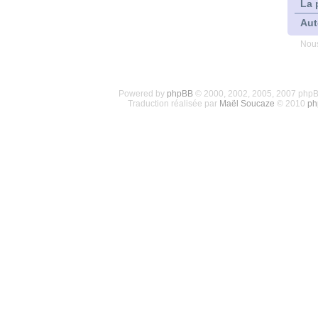
La 
Aut
Nous
Powered by
phpBB
© 2000, 2002, 2005, 2007 php
Traduction réalisée par
Maël Soucaze
© 2010
ph