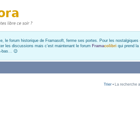
, le forum historique de Framasoft, ferme ses portes. Pour les nostalgiques et
ter les discussions mais c’est maintenant le forum
Frama
colibri
qui prend la
là-bas… 😉
Trier
• La recherche a