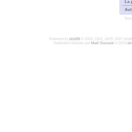
La 
Aut
Nous
Powered by
phpBB
© 2000, 2002, 2005, 2007 php
Traduction réalisée par
Maël Soucaze
© 2010
ph