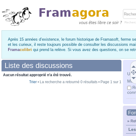
Recher
Après 15 années d’existence, le forum historique de Framasoft, ferme se
et les curieux, il reste toujours possible de consulter les discussions ma
Frama
colibri
qui prend la relève. Si vous avez des questions, on se re
Liste des discussions
Utili
Aucun résultat approprié n’a été trouvé.
Mot 
Trier
• La recherche a retourné 0 résultats • Page
1
sur
1
R
conn
Fo
»
Ret
Les