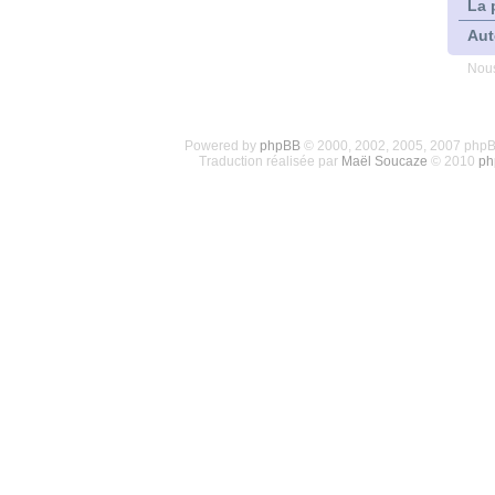
La 
Aut
Nous
Powered by
phpBB
© 2000, 2002, 2005, 2007 php
Traduction réalisée par
Maël Soucaze
© 2010
ph