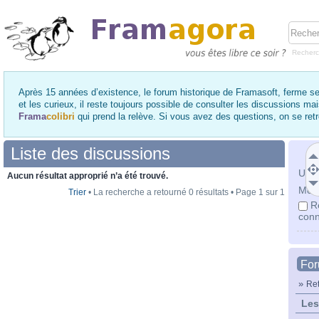
Recher
Après 15 années d’existence, le forum historique de Framasoft, ferme se
et les curieux, il reste toujours possible de consulter les discussions ma
Frama
colibri
qui prend la relève. Si vous avez des questions, on se re
Liste des discussions
Utili
Aucun résultat approprié n’a été trouvé.
Mot 
Trier
• La recherche a retourné 0 résultats • Page
1
sur
1
R
conn
Fo
»
Ret
Les