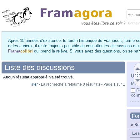
Recher
Après 15 années d’existence, le forum historique de Framasoft, ferme se
et les curieux, il reste toujours possible de consulter les discussions ma
Frama
colibri
qui prend la relève. Si vous avez des questions, on se re
Liste des discussions
Utili
Aucun résultat approprié n’a été trouvé.
Mot 
Trier
• La recherche a retourné 0 résultats • Page
1
sur
1
R
conn
Fo
»
Ret
Les