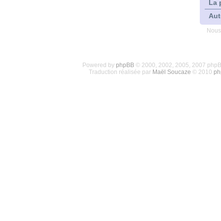
La 
Aut
Nous
Powered by
phpBB
© 2000, 2002, 2005, 2007 php
Traduction réalisée par
Maël Soucaze
© 2010
ph