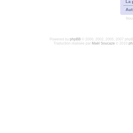
La 
Aut
Nous
Powered by
phpBB
© 2000, 2002, 2005, 2007 php
Traduction réalisée par
Maël Soucaze
© 2010
ph