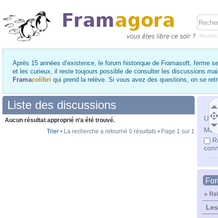
Recher
Après 15 années d’existence, le forum historique de Framasoft, ferme se
et les curieux, il reste toujours possible de consulter les discussions ma
Frama
colibri
qui prend la relève. Si vous avez des questions, on se re
Liste des discussions
Utili
Aucun résultat approprié n’a été trouvé.
Mot 
Trier
• La recherche a retourné 0 résultats • Page
1
sur
1
R
conn
Fo
»
Ret
Les