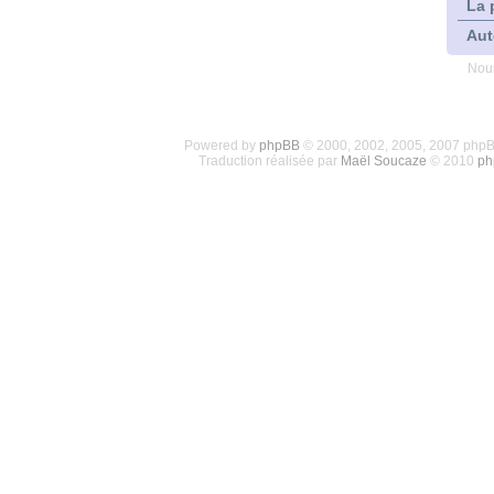
La 
Aut
Nous
Powered by
phpBB
© 2000, 2002, 2005, 2007 php
Traduction réalisée par
Maël Soucaze
© 2010
ph