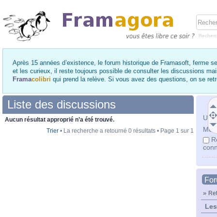
Recher
Après 15 années d’existence, le forum historique de Framasoft, ferme se
et les curieux, il reste toujours possible de consulter les discussions ma
Frama
colibri
qui prend la relève. Si vous avez des questions, on se re
Liste des discussions
Utili
Aucun résultat approprié n’a été trouvé.
Mot 
Trier
• La recherche a retourné 0 résultats • Page
1
sur
1
R
conn
Fo
»
Ret
Les