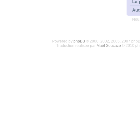
La 
Aut
Nous
Powered by
phpBB
© 2000, 2002, 2005, 2007 php
Traduction réalisée par
Maël Soucaze
© 2010
ph