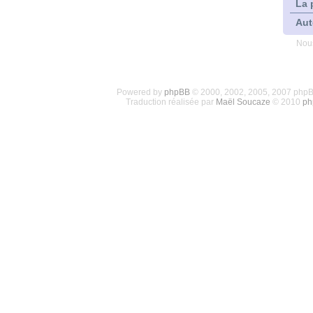
La 
Aut
Nous
Powered by
phpBB
© 2000, 2002, 2005, 2007 php
Traduction réalisée par
Maël Soucaze
© 2010
ph