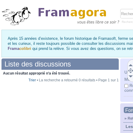
Recher
Après 15 années d’existence, le forum historique de Framasoft, ferme se
et les curieux, il reste toujours possible de consulter les discussions ma
Frama
colibri
qui prend la relève. Si vous avez des questions, on se re
Liste des discussions
Utili
Aucun résultat approprié n’a été trouvé.
Mot 
Trier
• La recherche a retourné 0 résultats • Page
1
sur
1
R
conn
Fo
»
Ret
Les