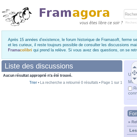
Recher
Après 15 années d’existence, le forum historique de Framasoft, ferme se
et les curieux, il reste toujours possible de consulter les discussions ma
Frama
colibri
qui prend la relève. Si vous avez des questions, on se re
Liste des discussions
Utili
Aucun résultat approprié n’a été trouvé.
Mot 
Trier
• La recherche a retourné 0 résultats • Page
1
sur
1
R
conn
Fo
»
Ret
Les