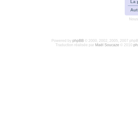
La 
Aut
Nous
Powered by
phpBB
© 2000, 2002, 2005, 2007 php
Traduction réalisée par
Maël Soucaze
© 2010
ph