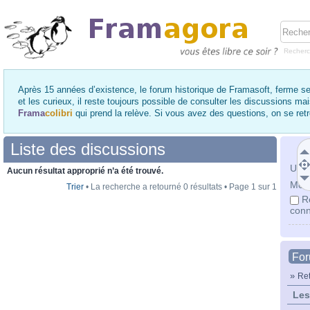
Recher
Après 15 années d’existence, le forum historique de Framasoft, ferme se
et les curieux, il reste toujours possible de consulter les discussions ma
Frama
colibri
qui prend la relève. Si vous avez des questions, on se re
Liste des discussions
Utili
Aucun résultat approprié n’a été trouvé.
Mot 
Trier
• La recherche a retourné 0 résultats • Page
1
sur
1
R
conn
Fo
»
Ret
Les