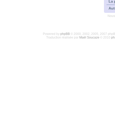
La 
Aut
Nous
Powered by
phpBB
© 2000, 2002, 2005, 2007 php
Traduction réalisée par
Maël Soucaze
© 2010
ph