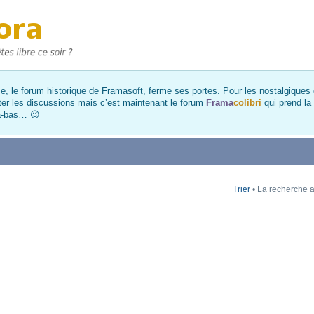
, le forum historique de Framasoft, ferme ses portes. Pour les nostalgiques et
ter les discussions mais c’est maintenant le forum
Frama
colibri
qui prend la
là-bas… 😉
Trier
• La recherche a