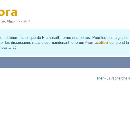
, le forum historique de Framasoft, ferme ses portes. Pour les nostalgiques et
ter les discussions mais c’est maintenant le forum
Frama
colibri
qui prend la
là-bas… 😉
Trier
• La recherche a