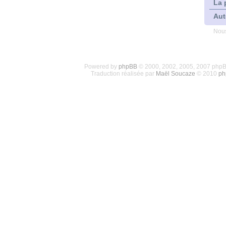
La 
Aut
Nous
Powered by
phpBB
© 2000, 2002, 2005, 2007 php
Traduction réalisée par
Maël Soucaze
© 2010
ph