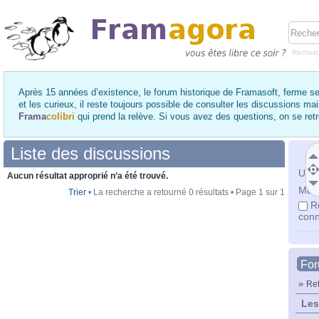
Recher
Après 15 années d’existence, le forum historique de Framasoft, ferme se
et les curieux, il reste toujours possible de consulter les discussions ma
Frama
colibri
qui prend la relève. Si vous avez des questions, on se re
Liste des discussions
Utili
Aucun résultat approprié n’a été trouvé.
Mot 
Trier
• La recherche a retourné 0 résultats • Page
1
sur
1
R
conn
Fo
»
Ret
Les