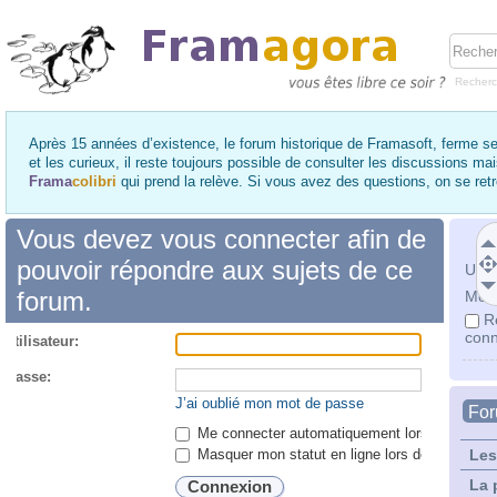
Recher
Après 15 années d’existence, le forum historique de Framasoft, ferme se
et les curieux, il reste toujours possible de consulter les discussions ma
Frama
colibri
qui prend la relève. Si vous avez des questions, on se re
Vous devez vous connecter afin de
pouvoir répondre aux sujets de ce
Utili
forum.
Mot 
R
conn
utilisateur:
 passe:
J’ai oublié mon mot de passe
Fo
Me connecter automatiquement lors de chaque 
Masquer mon statut en ligne lors de cette ses
Les
La 