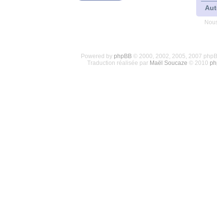
Aut
Nous
Powered by
phpBB
© 2000, 2002, 2005, 2007 php
Traduction réalisée par
Maël Soucaze
© 2010
ph