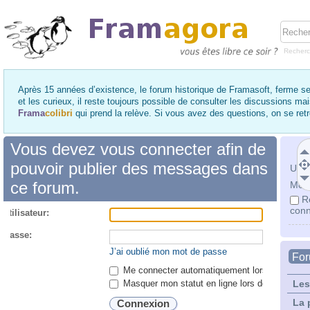
Recher
Après 15 années d’existence, le forum historique de Framasoft, ferme se
et les curieux, il reste toujours possible de consulter les discussions ma
Frama
colibri
qui prend la relève. Si vous avez des questions, on se re
Vous devez vous connecter afin de
pouvoir publier des messages dans
Utili
ce forum.
Mot 
R
conn
utilisateur:
 passe:
J’ai oublié mon mot de passe
Fo
Me connecter automatiquement lors de chaque 
Masquer mon statut en ligne lors de cette ses
Les
La 