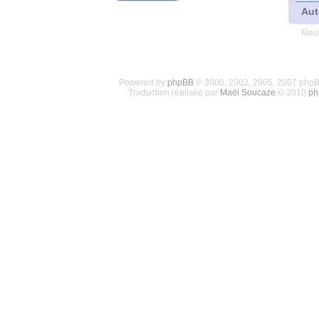
Aut
Nous
Powered by
phpBB
© 2000, 2002, 2005, 2007 php
Traduction réalisée par
Maël Soucaze
© 2010
ph