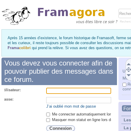
Recher
Après 15 années d’existence, le forum historique de Framasoft, ferme se
et les curieux, il reste toujours possible de consulter les discussions ma
Frama
colibri
qui prend la relève. Si vous avez des questions, on se re
Vous devez vous connecter afin de
pouvoir publier des messages dans
Utili
ce forum.
Mot 
R
conn
utilisateur:
 passe:
J’ai oublié mon mot de passe
Fo
Me connecter automatiquement lors de chaque 
Masquer mon statut en ligne lors de cette ses
Les
La 