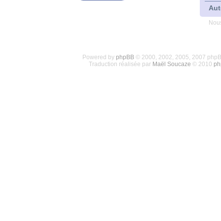
Aut
Nous
Powered by
phpBB
© 2000, 2002, 2005, 2007 php
Traduction réalisée par
Maël Soucaze
© 2010
ph