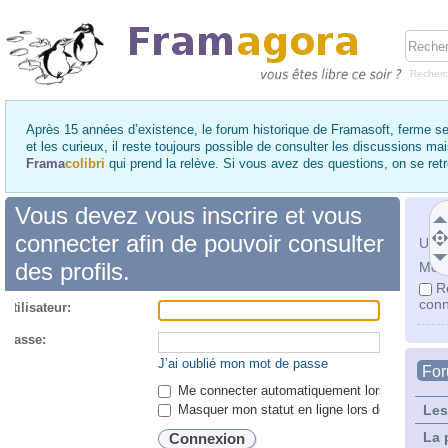
Recher
Après 15 années d’existence, le forum historique de Framasoft, ferme se
et les curieux, il reste toujours possible de consulter les discussions ma
Frama
colibri
qui prend la relève. Si vous avez des questions, on se re
Vous devez vous inscrire et vous
connecter afin de pouvoir consulter
Utili
des profils.
Mot 
R
conn
utilisateur:
 passe:
J’ai oublié mon mot de passe
Fo
Me connecter automatiquement lors de chaque 
Masquer mon statut en ligne lors de cette ses
Les
La 